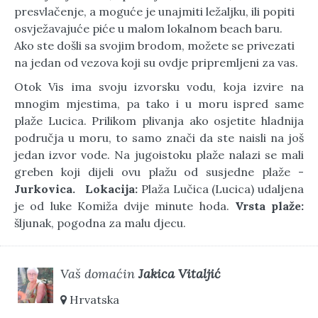
presvlačenje, a moguće je unajmiti ležaljku, ili popiti
osvježavajuće piće u malom lokalnom beach baru.
Ako ste došli sa svojim brodom, možete se privezati
na jedan od vezova koji su ovdje pripremljeni za vas.
Otok Vis ima svoju izvorsku vodu, koja izvire na
mnogim mjestima, pa tako i u moru ispred same
plaže Lucica. Prilikom plivanja ako osjetite hladnija
područja u moru, to samo znači da ste naisli na još
jedan izvor vode. Na jugoistoku plaže nalazi se mali
greben koji dijeli ovu plažu od susjedne plaže -
Jurkovica.
Lokacija:
Plaža Lučica (Lucica) udaljena
je od luke Komiža dvije minute hoda.
Vrsta plaže:
šljunak, pogodna za malu djecu.
Vaš domaćin
Jakica Vitaljić
Hrvatska