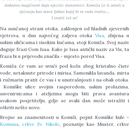
dodatnu magičnost daju njezini stanovnici. Komiža će ti ostati u
sjećanju kao stara ljubav kojoj bi se rado vratio.....
I vratit ćeš se!
Na sunčanoj strani otoka, zaklonjen od hladnih sjevernih
vjetrova, u dnu najvećeg zaljeva otoka
Visa
, zbijena u
uskim uličicama i visokim kućama, stoji Komiža. Svoj naziv
duguje frazi Com Issa. Kako je Issa antički naziv za Vis, ta
fraza bi u prijevodu značila - mjesto pored Visa.
Komiža će vam se uvući pod kožu zbog kristalno čiste
vode, netaknute prirode i mirisa. Samonikla lavanda, mirta
i ružmarin pratit će vas i u unutrašnjosti i na obali otoka.
Komiške ulice svojim rasporedom, uskim prolazima,
suvenirnicama i ateljeima mogu biti prava avantura
svakom posjetitelju, gdje se svaki dan može istražiti i
otkriti nešto novo.
Brojne su znamenitosti u Komiži, poput Komiške kule -
Komuna
,
crkve Sv. Nikole
, poznatije kao Muster, crkv