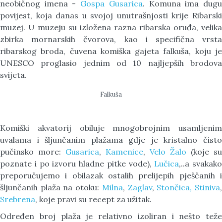
neobičnog imena -
Gospa Gusarica
. Komuna ima dug
povijest, koja danas u svojoj unutrašnjosti krije Ribarski
muzej. U muzeju su izložena razna ribarska oruđa, velika
zbirka mornarskih čvorova, kao i specifična vrsta
ribarskog broda, čuvena komiška gajeta falkuša, koju je
UNESCO proglasio jednim od 10 najljepših brodova
svijeta.
Falkuša
Komiški akvatorij obiluje mnogobrojnim usamljenim
uvalama i šljunčanim plažama gdje je kristalno čisto
pučinsko more:
Gusarica
,
Kamenice
,
Velo Žalo
(koje su
poznate i po izvoru hladne pitke vode),
Lučica
,..a svakako
preporučujemo i obilazak ostalih prelijepih pješčanih i
šljunčanih plaža na otoku:
Milna
,
Zaglav
,
Stončica,
Stiniva
Srebrena
, koje pravi su recept za užitak.
Određen broj plaža je relativno izoliran i nešto teže