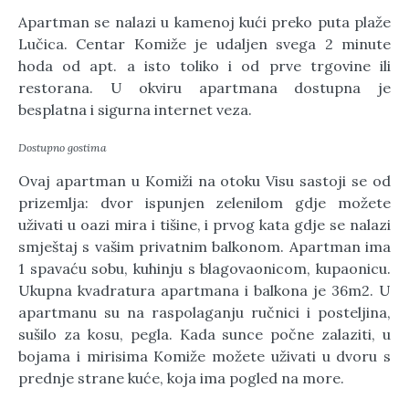
Apartman se nalazi u kamenoj kući preko puta plaže
Lučica. Centar Komiže je udaljen svega 2 minute
hoda od apt. a isto toliko i od prve trgovine ili
restorana. U okviru apartmana dostupna je
besplatna i sigurna internet veza.
Dostupno gostima
Ovaj apartman u Komiži na otoku Visu sastoji se od
prizemlja: dvor ispunjen zelenilom gdje možete
uživati u oazi mira i tišine, i prvog kata gdje se nalazi
smještaj
s vašim
privatnim balkonom. Apartman ima
1 spavaću sobu, kuhinju s blagovaonicom, kupaonicu.
Ukupna kvadratura apartmana i balkona je
36m2
. U
apartmanu su na raspolaganju ručnici i posteljina,
sušilo za kosu, pegla. Kada sunce počne zalaziti, u
bojama i mirisima Komiže možete uživati u dvoru s
prednje strane kuće, koja ima pogled na more.