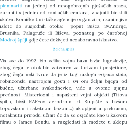
planinariti
na jednoj od mnogobrojnih pješačkih staza,
zaroniti s jednim od ronilačkih centara, iznajmiti bicikl ili
skuter. Komiške turističke agencije organiziraju zanimljive
izlete do susjednih otoka: poput Sušca, Sv.Andrije,
Brusnika, Palagruže ili Biševa, poznatog po čarobnoj
Modroj špilji
gdje ćete doživjeti nezaboravno iskustvo.
Zelena špilja
Vis sve do 1992. bio velika vojna baza bivše Jugoslavije,
zbog čega je otok bio zatvoren za turizam i posjetioce,
zbog čega neki tvrde da je iz tog razloga
vrijeme stalo
robinzonski nastrojeni gosti i svi oni željni bijega od
bučne, užurbane svakodnevice, vide u ovome sjajnu
prednost! Misteriozni i napušteni vojni objekti (Titova
špilja, bivši RAF-ov aerodrom, rt Stupište s bivšom
topovskom i raketnom bazom…) uklopljeni u prekrasnu,
netaknutu prirodu, učinit će da se osjećate kao u kakvom
filmu o James Bondu, a razgledati ih možete u sklopu