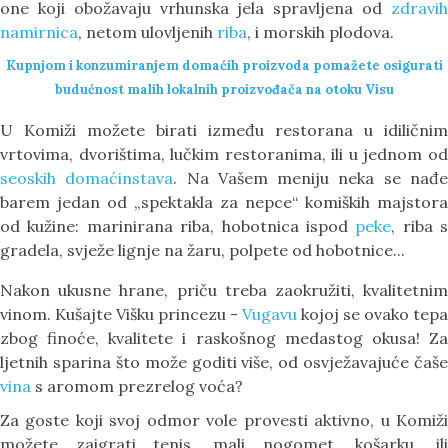
one koji obožavaju vrhunska jela spravljena od
zdravih
namirnica
, netom ulovljenih
riba
, i morskih plodova.
Kupnjom i konzumiranjem domaćih proizvoda pomažete osigurati
budućnost malih lokalnih proizvođača na otoku Visu
U Komiži možete birati između restorana u idiličnim
vrtovima, dvorištima, lučkim restoranima, ili u jednom od
seoskih domaćinstava
. Na Vašem meniju neka se nađ
barem jedan od „spektakla za nepce“ komiških majstora
od kužine: marinirana riba, hobotnica ispod
peke
, riba s
gradela, svježe lignje na žaru, polpete od hobotnice...
Nakon ukusne hrane, priču treba zaokružiti, kvalitetnim
vinom. Kušajte Višku princezu -
Vugavu
kojoj se ovako tepa
zbog finoće, kvalitete i raskošnog medastog okusa! Za
ljetnih sparina što može goditi više, od osvježavajuće čaše
vina
s aromom prezrelog voća?
Za goste koji svoj odmor vole provesti aktivno, u Komiži
možete zaigrati tenis, mali nogomet, košarku, ili