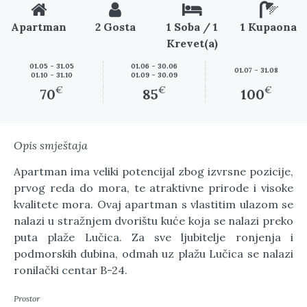
Apartman
2 Gosta
1 Soba / 1
1 Kupaona
Krevet(a)
01.05 - 31.05
01.06 - 30.06
01.07 - 31.08
01.10 - 31.10
01.09 - 30.09
€
€
€
70
85
100
Opis smještaja
Apartman ima veliki potencijal zbog izvrsne pozicije,
prvog reda do mora, te atraktivne prirode i visoke
kvalitete mora. Ovaj apartman s vlastitim ulazom se
nalazi u stražnjem dvorištu kuće koja se nalazi preko
puta plaže Lučica. Za sve ljubitelje ronjenja i
podmorskih dubina, odmah uz plažu Lučica se nalazi
ronilački centar B-24.
Prostor