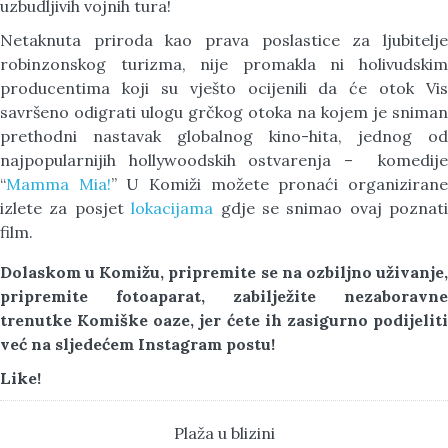
uzbudljivih vojnih tura!
Netaknuta priroda kao prava poslastice za ljubitelje
robinzonskog turizma, nije promakla ni holivudskim
producentima koji su vješto ocijenili da će otok Vis
savršeno odigrati ulogu grčkog otoka na kojem je sniman
prethodni nastavak globalnog kino-hita, jednog od
najpopularnijih hollywoodskih ostvarenja – komedije
“
Mamma Mia!
” U Komiži možete pronaći organiziran
izlete za posjet
lokacijama
gdje se snimao ovaj poznati
film.
Dolaskom u Komižu, pripremite se na ozbiljno uživanje,
pripremite fotoaparat, zabilježite nezaboravne
trenutke Komiške oaze, jer ćete ih zasigurno podijeliti
već na sljedećem Instagram postu!
Like!
Plaža u blizini