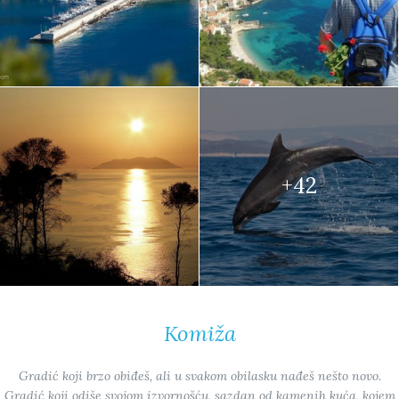
+42
Komiža
Gradić koji brzo obiđeš, ali u svakom obilasku nađeš nešto novo.
Gradić koji odiše svojom izvornošću, sazdan od kamenih kuća, kojem