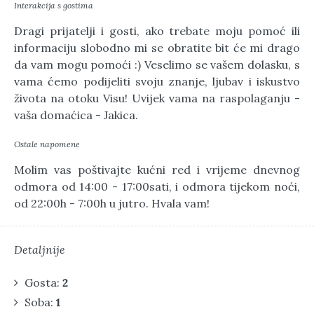
Interakcija s gostima
Dragi prijatelji i gosti,
ako trebate
moju pomoć ili
informaciju slobodno mi se obratite bit će mi drago
da vam mogu pomoći :) Veselimo se vašem dolasku,
s
vama
ćemo podijeliti svoju znanje, ljubav i iskustvo
života na otoku Visu! Uvijek vama na raspolaganju -
vaša
domaćica
- Jakica.
Ostale napomene
Molim vas poštivajte kućni red i vrijeme dnevnog
odmora od 14:00 - 17:
00sati
, i odmora
tijekom
noći,
od 22:
00h
- 7:
00h
u jutro. Hvala vam!
Detaljnije
Gosta:
2
Soba:
1