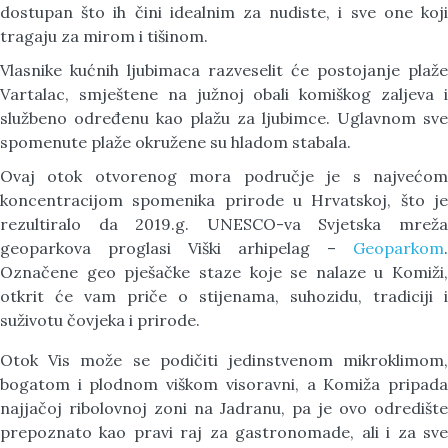
dostupan što ih čini idealnim za nudiste, i sve one koji
tragaju za mirom i tišinom.
Vlasnike kućnih ljubimaca razveselit će postojanje plaže
Vartalac, smještene na južnoj obali komiškog zaljeva i
službeno određenu kao plažu za ljubimce. Uglavnom sve
spomenute plaže okružene su hladom stabala.
Ovaj otok otvorenog mora područje je s najvećom
koncentracijom spomenika prirode u Hrvatskoj, što je
rezultiralo da 2019.g. UNESCO-va Svjetska mreža
geoparkova proglasi Viški arhipelag –
Geoparkom
.
Označene geo pješačke staze koje se nalaze u Komiži,
otkrit će vam priče o stijenama, suhozidu, tradiciji i
suživotu čovjeka i prirode.
Otok Vis može se podičiti jedinstvenom mikroklimom,
bogatom i plodnom viškom visoravni, a Komiža pripada
najjačoj ribolovnoj zoni na Jadranu, pa je ovo odredište
prepoznato kao pravi raj za gastronomade, ali i za sve