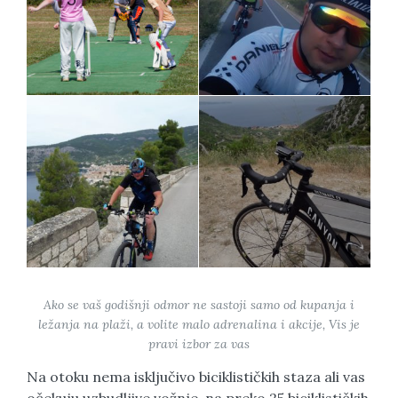
Ako se vaš godišnji odmor ne sastoji samo od kupanja i
ležanja na plaži, a volite malo adrenalina i akcije, Vis je
pravi izbor za vas
Na otoku nema isključivo biciklističkih staza ali vas
očekuju uzbudljive vožnje, na preko 25 biciklističkih