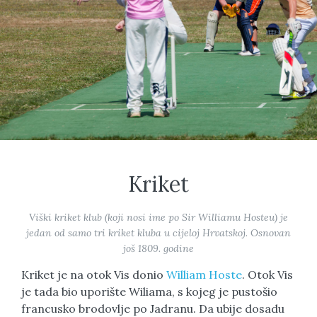
Kriket
Viški kriket klub (koji nosi ime po Sir Williamu Hosteu) je
jedan od samo tri kriket kluba u cijeloj Hrvatskoj. Osnovan
još 1809. godine
Kriket je na otok Vis donio
William Hoste
. Otok Vis
je tada bio uporište Wiliama, s kojeg je pustošio
francusko brodovlje po Jadranu. Da ubije dosadu