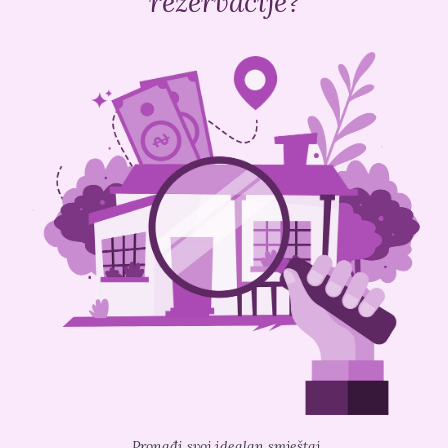
rezervacije?
Pronađi svoj idealan smještaj