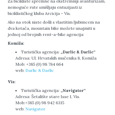
Za bicikliste spremne na ekstremniji avanturizam,
nemoguće rute smišljaju entuzijasti iz
biciklističkog kluba Arcicija – Vis.
Ako na otok niste došli s vlastitim ljubimcem na
dva kotača, mountain bike možete unajmiti u
jednoj od brojnih rent-a-bike agencija:
Komiža:
Turistička agencija:
„Darlic & Darlic“
Adresa: Ul. Hrvatskih mučenika 8, Komiža
Mob: +385 (0) 98 784 664
web:
Darlic & Darlic
Vis:
Turistička agencija:
„Navigator“
Adresa: Šetalište stare Isse 1, Vis.
Mob:+385 (0) 98 942 6315
web:
Navigator