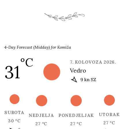
4-Day Forecast (Midday) for Komiža
°C
7. KOLOVOZA 2026.
31
vedro
9 kn SZ
SUBOTA
UTORAK
NEDJELJA
PONEDJELJAK
30 °C
27 °C
27 °C
27 °C