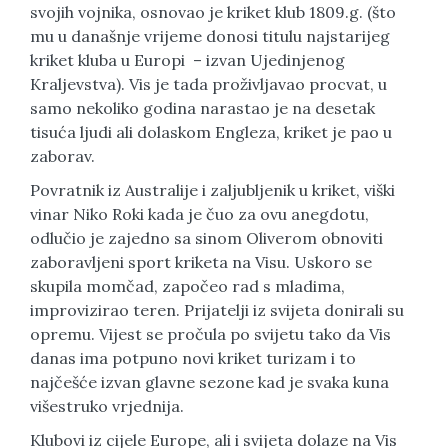
svojih vojnika, osnovao je kriket klub 1809.g. (što
mu u današnje vrijeme donosi titulu najstarijeg
kriket kluba u Europi – izvan Ujedinjenog
Kraljevstva). Vis je tada proživljavao procvat, u
samo nekoliko godina narastao je na desetak
tisuća ljudi ali dolaskom Engleza, kriket je pao u
zaborav.
Povratnik iz Australije i zaljubljenik u kriket, viški
vinar Niko Roki kada je čuo za ovu anegdotu,
odlučio je zajedno sa sinom Oliverom obnoviti
zaboravljeni sport kriketa na Visu. Uskoro se
skupila momčad, započeo rad s mladima,
improvizirao teren. Prijatelji iz svijeta donirali su
opremu. Vijest se pročula po svijetu tako da Vis
danas ima potpuno novi kriket turizam i to
najčešće izvan glavne sezone kad je svaka kuna
višestruko vrjednija.
Klubovi iz cijele Europe, ali i svijeta dolaze na Vis