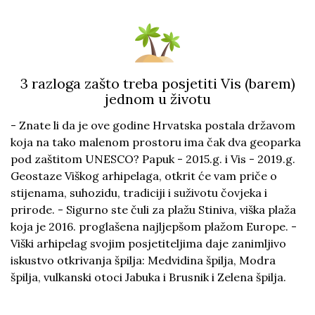
3 razloga zašto treba posjetiti Vis (barem)
jednom u životu
- Znate li da je ove godine Hrvatska postala državom
koja na tako malenom prostoru ima čak dva geoparka
pod zaštitom UNESCO? Papuk - 2015.g. i Vis - 2019.g.
Geostaze Viškog arhipelaga, otkrit će vam priče o
stijenama, suhozidu, tradiciji i suživotu čovjeka i
prirode. - Sigurno ste čuli za plažu Stiniva, viška plaža
koja je 2016. proglašena najljepšom plažom Europe. -
Viški arhipelag svojim posjetiteljima daje zanimljivo
iskustvo otkrivanja špilja: Medvidina špilja, Modra
špilja, vulkanski otoci Jabuka i Brusnik i Zelena špilja.