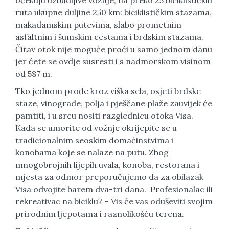
ruta ukupne duljine 250 km: biciklističkim stazama,
makadamskim putevima, slabo prometnim
asfaltnim i šumskim cestama i brdskim stazama.
Čitav otok nije moguće proći u samo jednom danu
jer ćete se ovdje susresti i s nadmorskom visinom
od 587 m.
Tko jednom prođe kroz viška sela, osjeti brdske
staze, vinograde, polja i pješčane plaže zauvijek će
pamtiti, i u srcu nositi razglednicu otoka Visa.
Kada se umorite od vožnje okrijepite se u
tradicionalnim seoskim domaćinstvima i
konobama koje se nalaze na putu. Zbog
mnogobrojnih lijepih uvala, konoba, restorana i
mjesta za odmor preporučujemo da za obilazak
Visa odvojite barem dva-tri dana. Profesionalac ili
rekreativac na biciklu? – Vis će vas oduševiti svojim
prirodnim ljepotama i raznolikošću terena.