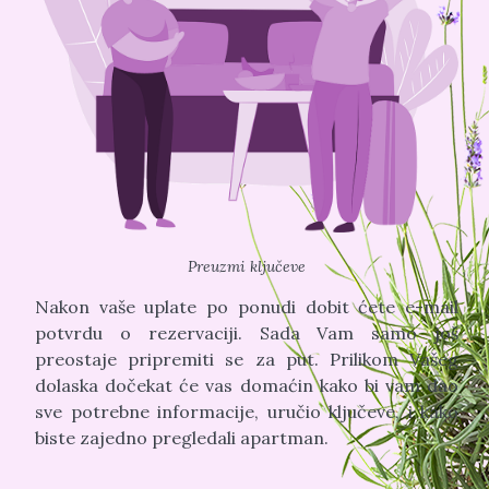
Preuzmi ključeve
Nakon vaše uplate po ponudi dobit ćete e-mail
potvrdu o rezervaciji. Sada Vam samo još
preostaje pripremiti se za put. Prilikom Vašeg
dolaska dočekat će vas domaćin kako bi vam dao
sve potrebne informacije, uručio ključeve, i kako
biste zajedno pregledali apartman.